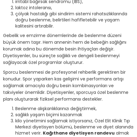
irritabl bağırsak sendromu (IBS),
laktoz intoleransı,
çölyak hastalığı gibi sindirim sistemi rahatsızlıklarında
doğru beslenme, belirtileri hafifletebilir ve yaşam
kalitesini artırabilir.
Gebelik ve emzirme dönemlerinde de beslenme düzeni
büyük önem taşır. Hem annenin hem de bebeğin sağlığını
korumak adına bu dönemde besin ihtiyaçları değişir.
Diyetisyenler, bu süreçte sağlıklı ve dengeli beslenmeyi
sağlayacak özel programlar oluşturur.
Sporcu beslenmesi de profesyonel rehberlik gerektiren bir
konudur. Spor yaparken kas gelişimi ve performans artışı
sağlamak amacıyla doğru besin kombinasyonları ve
takviyeler önemlidir. Diyetisyenler, sporcuya özel beslenme
planı oluşturarak fiziksel performansı destekler.
Beslenme alışkanlıklarınızı değiştirmek,
sağlıklı yaşam biçimi kazanmak
kilo yönetimini sağlamak istiyorsanız, Özel Elit Klinik Tıp
Merkezi diyetisyen bölümü, beslenme ve diyet alanında
hizmet verir.
Kağıthane diyetisyen randevu
almak