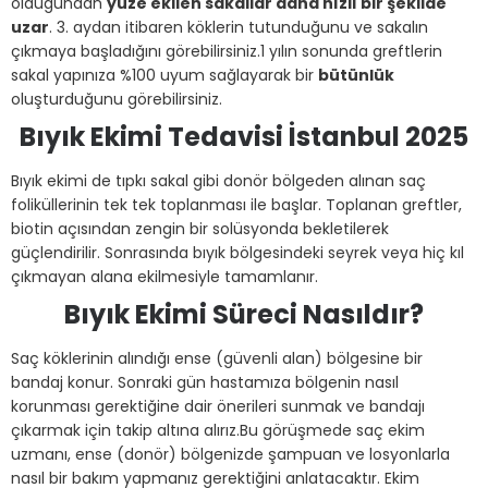
olduğundan
yüze ekilen sakallar daha hızlı bir şekilde
uzar
. 3. aydan itibaren köklerin tutunduğunu ve sakalın
çıkmaya başladığını görebilirsiniz.
1 yılın sonunda greftlerin
sakal yapınıza %100 uyum sağlayarak bir
bütünlük
oluşturduğunu görebilirsiniz.
Bıyık Ekimi Tedavisi İstanbul 2025
Bıyık ekimi de tıpkı sakal gibi donör bölgeden alınan saç
foliküllerinin tek tek toplanması ile başlar. Toplanan greftler,
biotin açısından zengin bir solüsyonda bekletilerek
güçlendirilir. Sonrasında bıyık bölgesindeki seyrek veya hiç kıl
çıkmayan alana ekilmesiyle tamamlanır.
Bıyık Ekimi Süreci Nasıldır?
Saç köklerinin alındığı ense (güvenli alan) bölgesine bir
bandaj konur. Sonraki gün hastamıza bölgenin nasıl
korunması gerektiğine dair önerileri sunmak ve bandajı
çıkarmak için takip altına alırız.
Bu görüşmede saç ekim
uzmanı, ense (donör) bölgenizde şampuan ve losyonlarla
nasıl bir bakım yapmanız gerektiğini anlatacaktır. Ekim