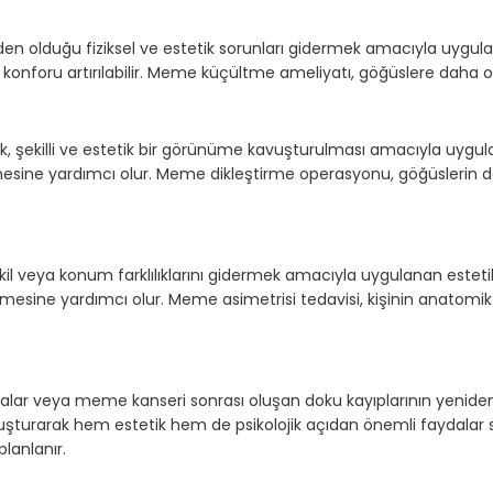
 olduğu fiziksel ve estetik sorunları gidermek amacıyla uygulana
am konforu artırılabilir. Meme küçültme ameliyatı, göğüslere daha 
ik, şekilli ve estetik bir görünüme kavuşturulması amacıyla uygul
ilmesine yardımcı olur. Meme dikleştirme operasyonu, göğüslerin
kil veya konum farklılıklarını gidermek amacıyla uygulanan este
esine yardımcı olur. Meme asimetrisi tedavisi, kişinin anatomik 
alar veya meme kanseri sonrası oluşan doku kayıplarının yeniden
urarak hem estetik hem de psikolojik açıdan önemli faydalar sa
planlanır.