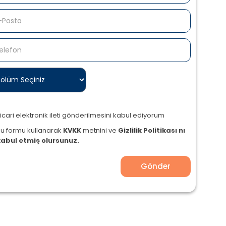
icari elektronik ileti gönderilmesini kabul ediyorum
Bu formu kullanarak
KVKK
metnini ve
Gizlilik Politikası nı
kabul etmiş olursunuz.