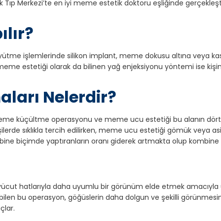
inik Tıp Merkezi’te en iyi meme estetik doktoru eşliğinde gerçekle
ılır?
ütme işlemlerinde silikon implant, meme dokusu altına veya kas a
al meme estetiği olarak da bilinen yağ enjeksiyonu yöntemi ise kiş
ları Nelerdir?
me küçültme operasyonu ve meme ucu estetiği bu alanın dört te
erde sıklıkla tercih edilirken, meme ucu estetiği gömük veya as
bine biçimde yaptıranların oranı giderek artmakta olup kombine 
ücut hatlarıyla daha uyumlu bir görünüm elde etmek amacıyla uyg
ilebilen bu operasyon, göğüslerin daha dolgun ve şekilli görünmes
açlar.