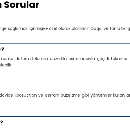
n Sorular
e sağlamak için kişiye özel olarak planlanır. Doğal ve tonlu bir 
r?
e deformitelerinin düzeltilmesi amacıyla çeşitli teknikler 
abilir.
de liposuction ve cerrahi düzeltme gibi yöntemler kullanılarak
r?