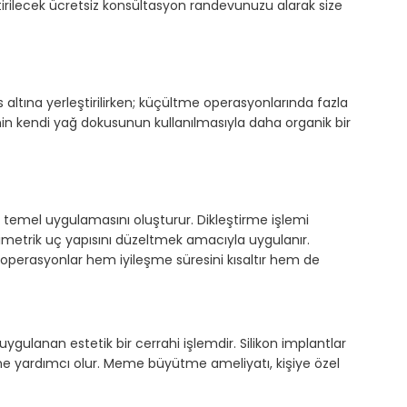
ştirilecek ücretsiz konsültasyon randevunuzu alarak size
ltına yerleştirilirken; küçültme operasyonlarında fazla
inin kendi yağ dokusunun kullanılmasıyla daha organik bir
mel uygulamasını oluşturur. Dikleştirme işlemi
imetrik uç yapısını düzeltmek amacıyla uygulanır.
operasyonlar hem iyileşme süresini kısaltır hem de
ulanan estetik bir cerrahi işlemdir. Silikon implantlar
ine yardımcı olur. Meme büyütme ameliyatı, kişiye özel