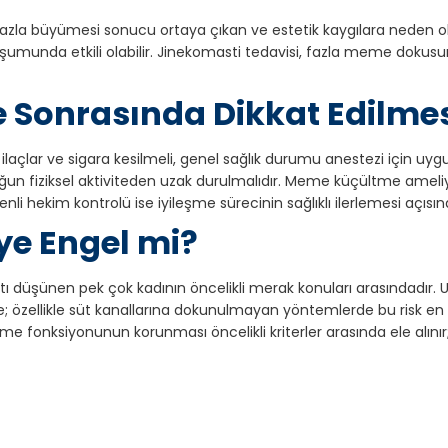
a büyümesi sonucu ortaya çıkan ve estetik kaygılara neden olab
 oluşumunda etkili olabilir. Jinekomasti tedavisi, fazla meme doku
 Sonrasında Dikkat Edilmes
ilaçlar ve sigara kesilmeli, genel sağlık durumu anestezi için uygu
yoğun fiziksel aktiviteden uzak durulmalıdır. Meme küçültme amel
zenli hekim kontrolü ise iyileşme sürecinin sağlıklı ilerlemesi açıs
ye Engel mi?
düşünen pek çok kadının öncelikli merak konuları arasındadır. U
 özellikle süt kanallarına dokunulmayan yöntemlerde bu risk en
e fonksiyonunun korunması öncelikli kriterler arasında ele alın