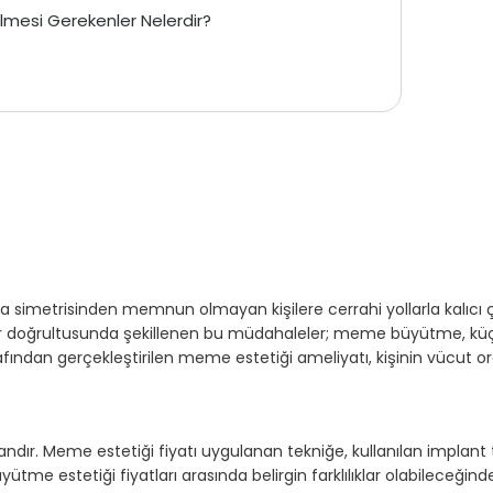
lmesi Gerekenler Nelerdir?
 simetrisinden memnun olmayan kişilere cerrahi yollarla kalıcı
ler doğrultusunda şekillenen bu müdahaleler; meme büyütme, küçült
afından gerçekleştirilen meme estetiği ameliyatı, kişinin vücut oran
dandır. Meme estetiği fiyatı uygulanan tekniğe, kullanılan impl
tme estetiği fiyatları arasında belirgin farklılıklar olabileceği