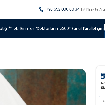
+90 552 000 00 34
etiği
Tıbbi Birimler
Doktorlarımız
360° Sanal Turu
İletişim
Ra
Si