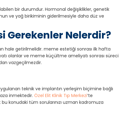
ilen bir durumdur. Hormonal değişiklikler, genetik
sunun ve yağ birikiminin giderilmesiyle daha düz ve
i Gerekenler Nelerdir?
n hale getirilmelidir. meme estetiği sonrası ilk hafta
iyatı olanlar ve meme küçültme ameliyatı sonrası süreci
ından vazgeçilmezdir.
ygulanan teknik ve implantın yerleşim biçimine bağlı
 aza inmektedir.
Özel Elit Klinik Tıp Merkezi
‘te
ır; bu konudaki tüm sorularınızı uzman kadromuza