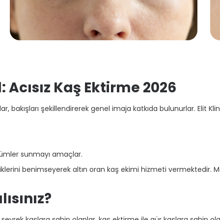
: Acısız Kaş Ektirme 2026
, bakışları şekillendirerek genel imaja katkıda bulunurlar. Elit Kl
özümler sunmayı amaçlar.
tekniklerini benimseyerek altın oran kaş ekimi hizmeti vermektedir
ısınız?
yrek kaşlara sahip olanlar, kaş ektirme ile gür kaşlara sahip olabi