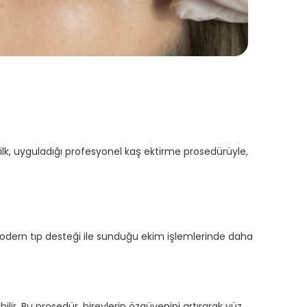
inilk, uyguladığı profesyonel kaş ektirme prosedürüyle,
. Modern tıp desteği ile sunduğu ekim işlemlerinde daha
lir. Bu prosedür, bireylerin özgüvenini artırarak yüz