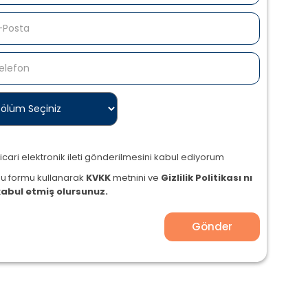
icari elektronik ileti gönderilmesini kabul ediyorum
Bu formu kullanarak
KVKK
metnini ve
Gizlilik Politikası nı
kabul etmiş olursunuz.