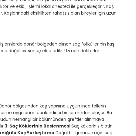
tor ve ekibi, işlemi lokal anestezi ile gerçekleştirir. Kaş
 Kaşlarındaki eksiklikten rahatsız olan bireyler için uzun
u işlemlerde donör bölgeden alınan saç foliküllerinin kaş
öylece doğal bir sonuç elde edilir. Uzman doktorlar
 Donör bölgesinden kaş yapısına uygun ince tellerin
 bölgesine uygulanan canlandırıcı bir serumdan oluşur. Bu
cudun herhangi bir bölümünden greftler alınmaya
ır.
3: Saç Köklerinin Beslenmesi:
Saç kökleriniz biotin
kniği ile Kaş Yerleştirme:
Doğal bir görünüm için saç