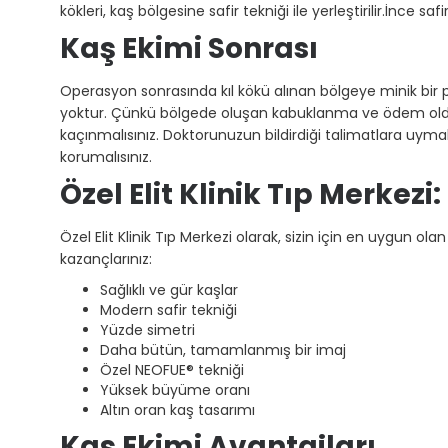
kökleri, kaş bölgesine safir tekniği ile yerleştirilir.İnce s
Kaş Ekimi Sonrası
Operasyon sonrasında kıl kökü alınan bölgeye minik bir
yoktur. Çünkü bölgede oluşan kabuklanma ve ödem olduk
kaçınmalısınız. Doktorunuzun bildirdiği talimatlara uyma
korumalısınız.
Özel Elit Klinik Tıp Merkez
Özel Elit Klinik Tıp Merkezi olarak, sizin için en uygun o
kazançlarınız:
Sağlıklı ve gür kaşlar
Modern safir tekniği
Yüzde simetri
Daha bütün, tamamlanmış bir imaj
Özel NEOFUE® tekniği
Yüksek büyüme oranı
Altın oran kaş tasarımı
Kaş Ekimi Avantajları