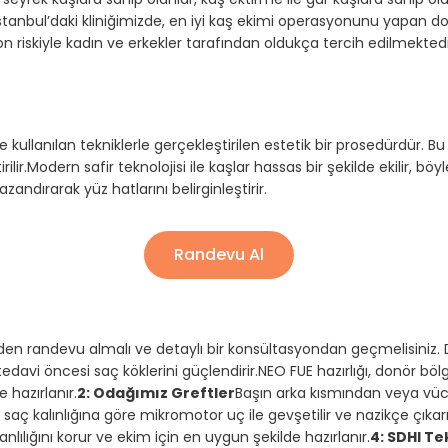
i İstanbul’daki kliniğimizde, en iyi kaş ekimi operasyonunu yapan dok
 riskiyle kadın ve erkekler tarafından oldukça tercih edilmektedir.
 kullanılan tekniklerle gerçekleştirilen estetik bir prosedürdür. B
rilir.Modern safir teknolojisi ile kaşlar hassas bir şekilde ekilir, b
andırarak yüz hatlarını belirginleştirir.
Randevu Al
zden randevu almalı ve detaylı bir konsültasyondan geçmelisiniz.
nik, tedavi öncesi saç köklerini güçlendirir.NEO FUE hazırlığı, donör
 hazırlanır.
2: Odağımız Greftler
Başın arka kısmından veya vü
r saç kalınlığına göre mikromotor uç ile gevşetilir ve nazikçe çıkarıl
anlılığını korur ve ekim için en uygun şekilde hazırlanır.
4: SDHI Te