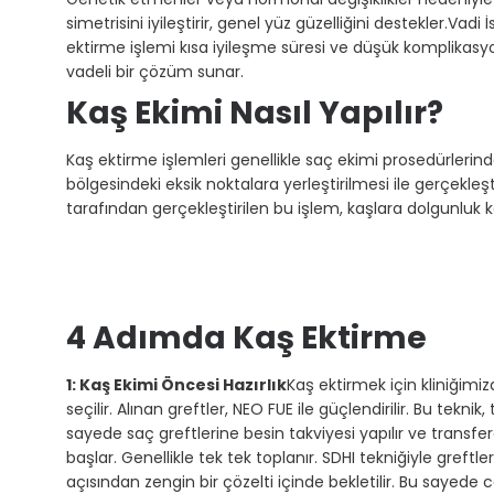
simetrisini iyileştirir, genel yüz güzelliğini destekler.Vad
ektirme işlemi kısa iyileşme süresi ve düşük komplikasyon
vadeli bir çözüm sunar.
Kaş Ekimi Nasıl Yapılır?
Kaş ektirme işlemleri genellikle saç ekimi prosedürlerinde
bölgesindeki eksik noktalara yerleştirilmesi ile gerçekleşti
tarafından gerçekleştirilen bu işlem, kaşlara dolgunluk kaz
4 Adımda Kaş Ektirme
1: Kaş Ekimi Öncesi Hazırlık
Kaş ektirmek için kliniğimi
seçilir. Alınan greftler, NEO FUE ile güçlendirilir. Bu tek
sayede saç greftlerine besin takviyesi yapılır ve transfere
başlar. Genellikle tek tek toplanır. SDHI tekniğiyle greftle
açısından zengin bir çözelti içinde bekletilir. Bu sayede c