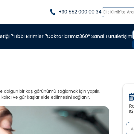
+90 552 000 00 34
etiği
Tıbbi Birimler
Doktorlarımız
360° Sanal Turu
İletişim
ye dolgun bir kaş görünümü sağlamak için yapılır.
kalıcı ve gür kaşlar elde edilmesini sağlanır.
Ra
‍S