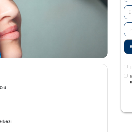
T
026
erkezi