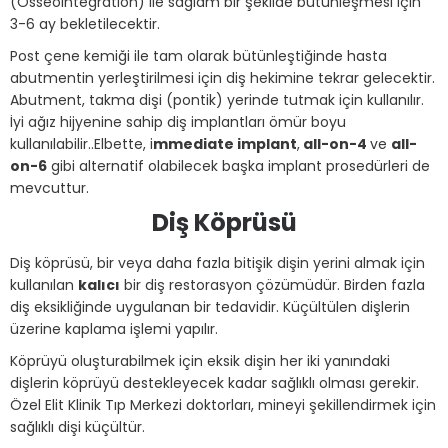
(Osseointegration) ile sağlam bir şekilde bütünleşmesi için
3-6 ay bekletilecektir.
Post çene kemiği ile tam olarak bütünleştiğinde hasta
abutmentin yerleştirilmesi için diş hekimine tekrar gelecektir.
Abutment, takma dişi (pontik) yerinde tutmak için kullanılır.
İyi ağız hijyenine sahip diş implantları ömür boyu
kullanılabilir..Elbette, i
mmediate implant
,
all-on-4
ve
all-
on-6
gibi alternatif olabilecek başka implant prosedürleri de
mevcuttur.
Diş Köprüsü
Diş köprüsü, bir veya daha fazla bitişik dişin yerini almak için
kullanılan
kalıcı
bir diş restorasyon çözümüdür. Birden fazla
diş eksikliğinde uygulanan bir tedavidir. Küçültülen dişlerin
üzerine kaplama işlemi yapılır.
Köprüyü oluşturabilmek için eksik dişin her iki yanındaki
dişlerin köprüyü destekleyecek kadar sağlıklı olması gerekir.
Özel Elit Klinik Tıp Merkezi doktorları, mineyi şekillendirmek için
sağlıklı dişi küçültür.