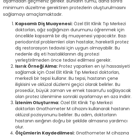
aşamadan geçmeniz gerekir. Bunların tümü, daha sonra
minimum düzeltme gerektiren protezlerin oluşturulmasını
sağlamayı amaçlamaktadır.
Kapsamlı Diş Muayenesi:
Özel Elit Klinik Tıp Merkezi
doktorları, ağız sağlığınızın durumunu öğrenmek için
öncelikle kapsamlı bir diş muayenesi yapacaktır. Bazı
periodontal problemleri olan hastalar, hareketli protez
diş restorasyon tedavisi için uygun olmayabilir. Bu
nedenle diş eti hastalıklarının diş protezi
yerleştirilmeden önce tedavi edilmesi gerekir.
Isırık Örneği Alma:
Protez yaparken en iyi hassasiyeti
sağlamak için Özel Elit Klinik Tıp Merkezi doktorları,
merkezli bir tepsi kullanır. Bu tepsi, hastanın çene
ilişkisini ve oklüzal düzlemi geçici olarak belirler. Bu
prosedür, büyük zaman ve emek tasarrufu sağlayacak
olan protez izlenimine sonraki ayarlamayı en aza indirir.
İzlenim Oluşturma:
Özel Elit Klinik Tıp Merkezi
doktorları Gnathometer M cihazını kullanarak hastanın
oklüzal pozisyonunu belirler. Bu adım, doktorların
hastanın ısırığının doğru bir şekilde almasına yardımcı
olur.
Ölçümlerin Kaydedilmesi:
Gnathometer M cihazına