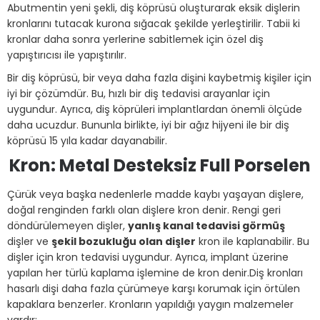
Abutmentin yeni şekli, diş köprüsü oluşturarak eksik dişlerin
kronlarını tutacak kurona sığacak şekilde yerleştirilir. Tabii ki
kronlar daha sonra yerlerine sabitlemek için özel diş
yapıştırıcısı ile yapıştırılır.
Bir diş köprüsü, bir veya daha fazla dişini kaybetmiş kişiler için
iyi bir çözümdür. Bu, hızlı bir diş tedavisi arayanlar için
uygundur. Ayrıca, diş köprüleri implantlardan önemli ölçüde
daha ucuzdur. Bununla birlikte, iyi bir ağız hijyeni ile bir diş
köprüsü 15 yıla kadar dayanabilir.
Kron: Metal Desteksiz Full Porselen
Çürük veya başka nedenlerle madde kaybı yaşayan dişlere,
doğal renginden farklı olan dişlere kron denir. Rengi geri
döndürülemeyen dişler,
yanlış kanal tedavisi görmüş
dişler ve
şekil bozukluğu olan dişler
kron ile kaplanabilir. Bu
dişler için kron tedavisi uygundur. Ayrıca, implant üzerine
yapılan her türlü kaplama işlemine de kron denir.Diş kronları
hasarlı dişi daha fazla çürümeye karşı korumak için örtülen
kapaklara benzerler. Kronların yapıldığı yaygın malzemeler
vardır: