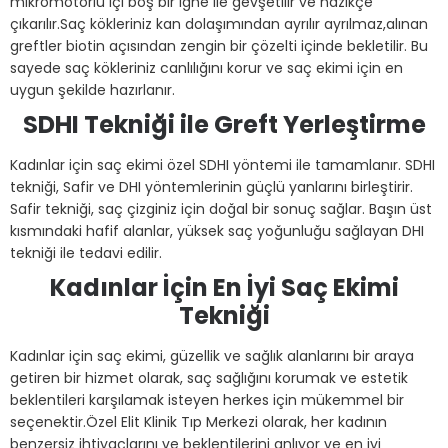
mikromotorlu içi boş bir iğne ile gevşetilir ve nazikçe
çıkarılır.Saç kökleriniz kan dolaşımından ayrılır ayrılmaz,alınan
greftler biotin açısından zengin bir çözelti içinde bekletilir. Bu
sayede saç kökleriniz canlılığını korur ve saç ekimi için en
uygun şekilde hazırlanır.
SDHI Tekniği ile Greft Yerleştirme
Kadınlar için saç ekimi özel SDHI yöntemi ile tamamlanır. SDHI
tekniği, Safir ve DHI yöntemlerinin güçlü yanlarını birleştirir.
Safir tekniği, saç çizginiz için doğal bir sonuç sağlar. Başın üst
kısmındaki hafif alanlar, yüksek saç yoğunluğu sağlayan DHI
tekniği ile tedavi edilir.
Kadınlar İçin En İyi Saç Ekimi
Tekniği
Kadınlar için saç ekimi, güzellik ve sağlık alanlarını bir araya
getiren bir hizmet olarak, saç sağlığını korumak ve estetik
beklentileri karşılamak isteyen herkes için mükemmel bir
seçenektir.Özel Elit Klinik Tıp Merkezi olarak, her kadının
benzersiz ihtiyaçlarını ve beklentilerini anlıyor ve en iyi