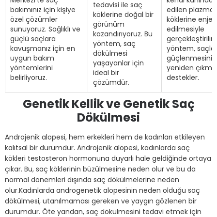
Merkezi’te saç
kendi kanından
tedavisi ile saç
bakımınız için kişiye
edilen plazman
köklerine doğal bir
özel çözümler
köklerine enjek
görünüm
sunuyoruz. Sağlıklı ve
edilmesiyle
kazandırıyoruz. Bu
güçlü saçlara
gerçekleştirilir.
yöntem, saç
kavuşmanız için en
yöntem, saçlar
dökülmesi
uygun bakım
güçlenmesini 
yaşayanlar için
yöntemlerini
yeniden çıkmas
ideal bir
belirliyoruz.
destekler.
çözümdür.
Genetik Kellik ve Genetik Saç
Dökülmesi
Androjenik alopesi, hem erkekleri hem de kadınları etkileyen
kalıtsal bir durumdur. Androjenik alopesi, kadınlarda saç
kökleri testosteron hormonuna duyarlı hale geldiğinde ortaya
çıkar. Bu, saç köklerinin büzülmesine neden olur ve bu da
normal dönemleri dışında saç dökülmelerine neden
olur.Kadınlarda androgenetik alopesinin neden olduğu saç
dökülmesi, utanılmaması gereken ve yaygın gözlenen bir
durumdur. Öte yandan, saç dökülmesini tedavi etmek için