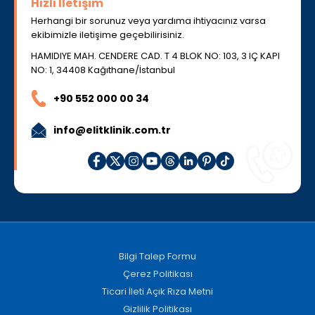
Hızlı İletişim
Herhangi bir sorunuz veya yardıma ihtiyacınız varsa
ekibimizle iletişime geçebilirisiniz.
HAMIDIYE MAH. CENDERE CAD. T 4 BLOK NO: 103, 3 IÇ KAPI
NO: 1, 34408 Kağıthane/İstanbul
+90 552 000 00 34
info@elitklinik.com.tr
Bilgi Talep Formu
Çerez Politikası
Ticari İleti Açık Rıza Metni
Gizlilik Politikası