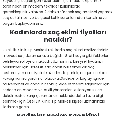
kaybettiği saçları geri kazanabilir. İşlem tıbbi ekiplerimiz
tarafından en modern teknikler kullanılarak
gerçekleştirilir.Yalnızca 2 dakika sürecek saç analizini yaparak
saç dökülmesi ve bölgesel kellik sorunlarından kurtulmaya
bugün başlayabilirsiniz.
Kadınlarda saç ekimi fiyatları
nasıldır?
Özel Elit Klinik Tıp Merkezi’teki kadın saç ekimi maliyetleriniz
mevcut saç durumunuza bağlıdır. Greft sayısı gibi faktörler
belirleyici rol oynamaktadır. Uzmanınız, bireysel fiyatınızı
belirlemek için ücretsiz saç analizinizi temel alır.Saç
restorasyon ameliyatı ile, 4 adımda parlak, dolgun saçlara
kavuşmanıza yardımcı olacaktır.Sadece birkaç ay içinde
mükemmel ve doğal bir sonuç elde etmenizi sağlamak için
sadece en modern ve etkili yöntemleri kullanıyoruz.Saç
dökülmesine karşı çözümünüz hakkında daha fazla bilgi
edinmek için Özel Elit Klinik Tıp Merkezi kişisel uzmanınızla
iletişime geçin.
Kadınlar Neden Saç Ekimi