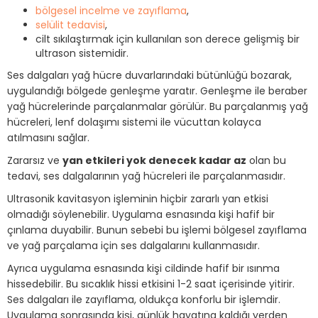
bölgesel incelme ve zayıflama
,
selülit tedavisi
,
cilt sıkılaştırmak için kullanılan son derece gelişmiş bir
ultrason sistemidir.
Ses dalgaları yağ hücre duvarlarındaki bütünlüğü bozarak,
uygulandığı bölgede genleşme yaratır. Genleşme ile beraber
yağ hücrelerinde parçalanmalar görülür. Bu parçalanmış yağ
hücreleri, lenf dolaşımı sistemi ile vücuttan kolayca
atılmasını sağlar.
Zararsız ve
yan etkileri yok denecek kadar az
olan bu
tedavi, ses dalgalarının yağ hücreleri ile parçalanmasıdır.
Ultrasonik kavitasyon işleminin hiçbir zararlı yan etkisi
olmadığı söylenebilir. Uygulama esnasında kişi hafif bir
çınlama duyabilir. Bunun sebebi bu işlemi bölgesel zayıflama
ve yağ parçalama için ses dalgalarını kullanmasıdır.
Ayrıca uygulama esnasında kişi cildinde hafif bir ısınma
hissedebilir. Bu sıcaklık hissi etkisini 1-2 saat içerisinde yitirir.
Ses dalgaları ile zayıflama, oldukça konforlu bir işlemdir.
Uygulama sonrasında kişi, günlük hayatına kaldığı yerden