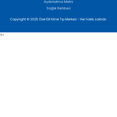
Aydınlatma Metni
Sağlık Rehberi
Copyright © 2025 Özel Elit Klinik Tıp Merkezi - Her hakkı saklıdır.
?>