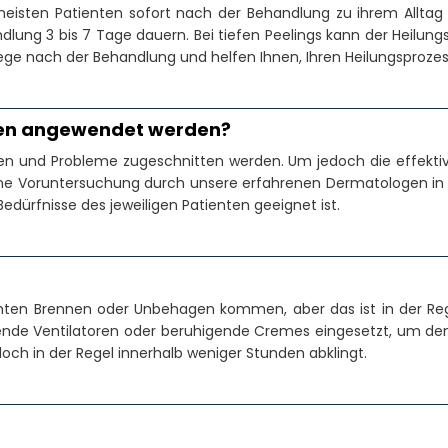
isten Patienten sofort nach der Behandlung zu ihrem Alltag
lung 3 bis 7 Tage dauern. Bei tiefen Peelings kann der Heilungs
e Pflege nach der Behandlung und helfen Ihnen, Ihren Heilungspro
ypen angewendet werden?
en und Probleme zugeschnitten werden. Um jedoch die effektiv
ine Voruntersuchung durch unsere erfahrenen Dermatologen in der
Bedürfnisse des jeweiligen Patienten geeignet ist.
en Brennen oder Unbehagen kommen, aber das ist in der Regel
lende Ventilatoren oder beruhigende Cremes eingesetzt, um d
doch in der Regel innerhalb weniger Stunden abklingt.