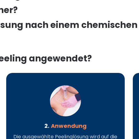
her?
esung nach einem chemischen 
Peeling angewendet?
2.
Anwendung
Die ausgewählte Peelinglösung wird auf die