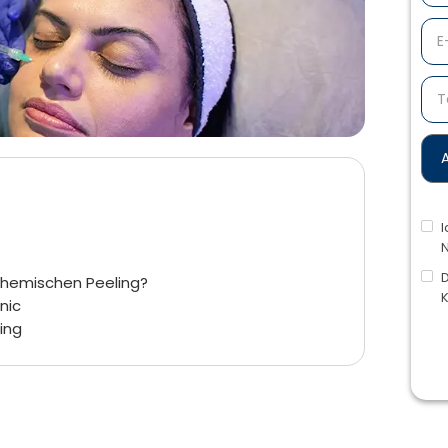
I
N
D
chemischen Peeling?
K
nic
ing