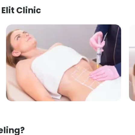
lit Clinic
eling?