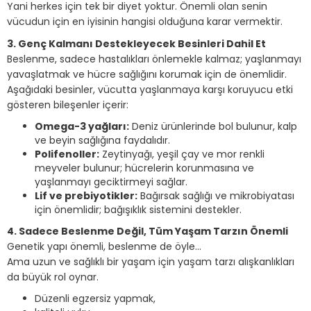
Yani herkes için tek bir diyet yoktur. Önemli olan senin
vücudun için en iyisinin hangisi olduğuna karar vermektir.
3. Genç Kalmanı Destekleyecek Besinleri Dahil Et
Beslenme, sadece hastalıkları önlemekle kalmaz; yaşlanmayı
yavaşlatmak ve hücre sağlığını korumak için de önemlidir.
Aşağıdaki besinler, vücutta yaşlanmaya karşı koruyucu etki
gösteren bileşenler içerir:
Omega-3 yağları:
Deniz ürünlerinde bol bulunur, kalp
ve beyin sağlığına faydalıdır.
Polifenoller:
Zeytinyağı, yeşil çay ve mor renkli
meyveler bulunur; hücrelerin korunmasına ve
yaşlanmayı geciktirmeyi sağlar.
Lif ve prebiyotikler:
Bağırsak sağlığı ve mikrobiyatası
için önemlidir; bağışıklık sistemini destekler.
4. Sadece Beslenme Değil, Tüm Yaşam Tarzın Önemli
Genetik yapı önemli, beslenme de öyle…
Ama uzun ve sağlıklı bir yaşam için yaşam tarzı alışkanlıkları
da büyük rol oynar.
Düzenli egzersiz yapmak,