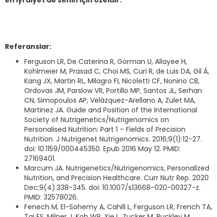
en iyi diyet de senin için özeldir.
Referanslar:
Ferguson LR, De Caterina R, Görman U, Allayee H,
Kohlmeier M, Prasad C, Choi MS, Curi R, de Luis DA, Gil Á,
Kang JX, Martin RL, Milagro FI, Nicoletti CF, Nonino CB,
Ordovas JM, Parslow VR, Portillo MP, Santos JL, Serhan
CN, Simopoulos AP, Velázquez-Arellano A, Zulet MA,
Martinez JA. Guide and Position of the International
Society of Nutrigenetics/Nutrigenomics on
Personalised Nutrition: Part 1 – Fields of Precision
Nutrition. J Nutrigenet Nutrigenomics. 2016;9(1):12-27.
doi: 10.1159/000445350. Epub 2016 May 12. PMID:
27169401.
Marcum JA. Nutrigenetics/Nutrigenomics, Personalized
Nutrition, and Precision Healthcare. Curr Nutr Rep. 2020
Dec;9(4):338-345. doi: 10.1007/s13668-020-00327-z.
PMID: 32578026.
Fenech M, El-Sohemy A, Cahill L, Ferguson LR, French TA,
Tai ES, Milner J, Koh WP, Xie L, Zucker M, Buckley M,