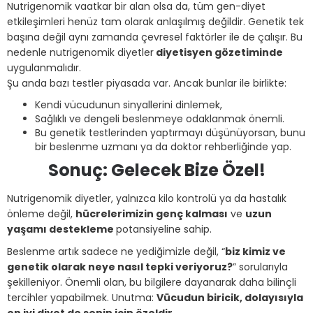
Nutrigenomik vaatkar bir alan olsa da, tüm gen-diyet
etkileşimleri henüz tam olarak anlaşılmış değildir. Genetik tek
başına değil aynı zamanda çevresel faktörler ile de çalışır. Bu
nedenle nutrigenomik diyetler
diyetisyen gözetiminde
uygulanmalıdır.
Şu anda bazı testler piyasada var. Ancak bunlar ile birlikte:
Kendi vücudunun sinyallerini dinlemek,
Sağlıklı ve dengeli beslenmeye odaklanmak önemli.
Bu genetik testlerinden yaptırmayı düşünüyorsan, bunu
bir beslenme uzmanı ya da doktor rehberliğinde yap.
Sonuç: Gelecek Bize Özel!
Nutrigenomik diyetler, yalnızca kilo kontrolü ya da hastalık
önleme değil,
hücrelerimizin genç kalması
ve
uzun
yaşamı destekleme
potansiyeline sahip.
Beslenme artık sadece ne yediğimizle değil, “
biz kimiz ve
genetik olarak neye nasıl tepki veriyoruz?
” sorularıyla
şekilleniyor. Önemli olan, bu bilgilere dayanarak daha bilinçli
tercihler yapabilmek. Unutma:
Vücudun biricik, dolayısıyla