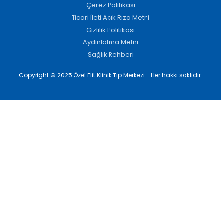
Çerez Politikası
Ticari İleti Açık Rıza Metni
Gizlilik Politikası
Aydınlatma Metni
Sağlık Rehberi
Copyright © 2025 Özel Elit Klinik Tıp Merkezi - Her hakkı saklıdır.