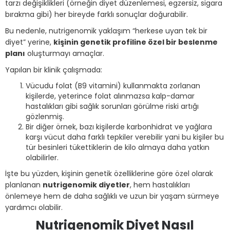
tarzı değişiklikleri (örneğin diyet düzenlemesi, egzersiz, sigara
bırakma gibi) her bireyde farklı sonuçlar doğurabilir.
Bu nedenle, nutrigenomik yaklaşım “herkese uyan tek bir
diyet” yerine,
kişinin genetik profiline özel bir beslenme
planı
oluşturmayı amaçlar.
Yapılan bir klinik çalışmada:
Vücudu folat (B9 vitamini) kullanmakta zorlanan
kişilerde, yeterince folat alınmazsa kalp-damar
hastalıkları gibi sağlık sorunları görülme riski artığı
gözlenmiş.
Bir diğer örnek, bazı kişilerde karbonhidrat ve yağlara
karşı vücut daha farklı tepkiler verebilir yani bu kişiler bu
tür besinleri tükettiklerin de kilo almaya daha yatkın
olabilirler.
İşte bu yüzden, kişinin genetik özelliklerine göre özel olarak
planlanan
nutrigenomik diyetler
, hem hastalıkları
önlemeye hem de daha sağlıklı ve uzun bir yaşam sürmeye
yardımcı olabilir.
Nutrigenomik Diyet Nasıl