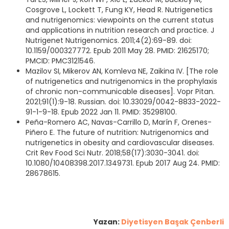
Cosgrove L, Lockett T, Fung KY, Head R. Nutrigenetics
and nutrigenomics: viewpoints on the current status
and applications in nutrition research and practice. J
Nutrigenet Nutrigenomics. 2011;4(2):69-89. doi:
10.1159/000327772. Epub 2011 May 28. PMID: 21625170;
PMCID: PMC3121546.
Mazilov SI, Mikerov AN, Komleva NE, Zaikina IV. [The role
of nutrigenetics and nutrigenomics in the prophylaxis
of chronic non-communicable diseases]. Vopr Pitan.
2021;91(1):9-18. Russian. doi: 10.33029/0042-8833-2022-
91-1-9-18. Epub 2022 Jan 11. PMID: 35298100.
Peña-Romero AC, Navas-Carrillo D, Marín F, Orenes-
Piñero E. The future of nutrition: Nutrigenomics and
nutrigenetics in obesity and cardiovascular diseases.
Crit Rev Food Sci Nutr. 2018;58(17):3030-3041. doi:
10.1080/10408398.2017.1349731. Epub 2017 Aug 24. PMID:
28678615.
Yazan:
Diyetisyen Başak Çenberli