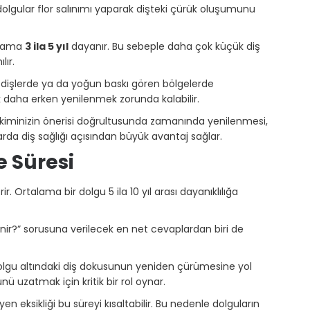
dolgular flor salınımı yaparak dişteki çürük oluşumunu
talama
3 ila 5 yıl
dayanır. Bu sebeple daha çok küçük diş
lır.
 dişlerde ya da yoğun baskı gören bölgelerde
ak daha erken yenilenmek zorunda kalabilir.
 hekiminizin önerisi doğrultusunda zamanında yenilenmesi,
arda diş sağlığı açısından büyük avantaj sağlar.
 Süresi
. Ortalama bir dolgu 5 ila 10 yıl arası dayanıklılığa
nir?” sorusuna verilecek en net cevaplardan biri de
dolgu altındaki diş dokusunun yeniden çürümesine yol
ü uzatmak için kritik bir rol oynar.
yen eksikliği bu süreyi kısaltabilir. Bu nedenle dolguların