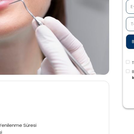
T
enilenme Süresi
i