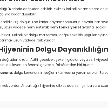
ılığı üzerinde doğrudan etkilidir. Yüksek kaliteli bir amalgam dol
ç yıla kadar düşebilir.
lidir. Diş dolgusu ne kadar dayanır sorusunun cevabı, hastaya ve
mesi, uzun vadede hem
estetik
hem
fonksiyonel
avantaj sağlar.
biridir. Kaliteli bir dolgu malzemesi, doğru teknikle uygulandığ
aptırmak uzun vadede fark yaratır.
Hijyeninin Dolgu Dayanıklılığın
ü doğrudan uzatır. Asitli içecekler, şekerli gıdalar veya sert yiy
ını etkileyen en önemli çevresel faktörlerden biri budur.
 macunu
, dolgu kenarlarının sağlam kalmasına yardımcı olur. Bu say
ek zordur. Ancak ağız hijyenine dikkat edenler için bu süre uzar. 