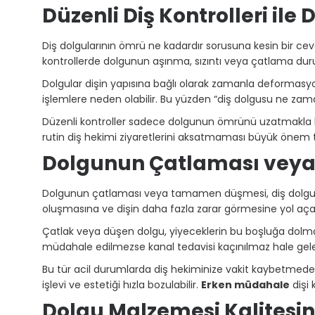
Düzenli Diş Kontrolleri ile
Diş dolgularının ömrü ne kadardır sorusuna kesin bir ceva
kontrollerde dolgunun aşınma, sızıntı veya çatlama durumu
Dolgular dişin yapısına bağlı olarak zamanla deformasyon
işlemlere neden olabilir. Bu yüzden “diş dolgusu ne za
Düzenli kontroller sadece dolgunun ömrünü uzatmakla kal
rutin diş hekimi ziyaretlerini aksatmaması büyük önem t
Dolgunun Çatlaması vey
Dolgunun çatlaması veya tamamen düşmesi, diş dolgusu
oluşmasına ve dişin daha fazla zarar görmesine yol aça
Çatlak veya düşen dolgu, yiyeceklerin bu boşluğa dolm
müdahale edilmezse kanal tedavisi kaçınılmaz hale geleb
Bu tür acil durumlarda diş hekiminize vakit kaybetmede
işlevi ve estetiği hızla bozulabilir.
Erken müdahale
dişi 
Dolgu Malzemesi Kalitesin