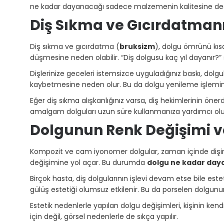
ne kadar dayanacağı sadece malzemenin kalitesine deği
Diş Sıkma ve Gıcırdatman
Diş sıkma ve gıcırdatma (
bruksizm
), dolgu ömrünü kıs
düşmesine neden olabilir. “Diş dolgusu kaç yıl dayanır?” 
Dişlerinize geceleri istemsizce uyguladığınız baskı, dol
kaybetmesine neden olur. Bu da dolgu yenileme işlemini 
Eğer diş sıkma alışkanlığınız varsa, diş hekimlerinin öner
amalgam dolguları uzun süre kullanmanıza yardımcı olu
Dolgunun Renk Değişimi ve
Kompozit ve cam iyonomer dolgular, zaman içinde dişini
değişimine yol açar. Bu durumda
dolgu ne kadar day
Birçok hasta, diş dolgularının işlevi devam etse bile este
gülüş estetiği olumsuz etkilenir. Bu da porselen dolgunu
Estetik nedenlerle yapılan dolgu değişimleri, kişinin ken
için değil, görsel nedenlerle de sıkça yapılır.