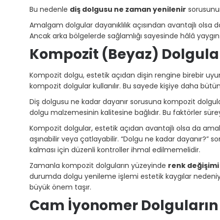
Bu nedenle
diş dolgusu ne zaman yenilenir
sorusunun
Amalgam dolgular dayanıklılık açısından avantajlı olsa d
Ancak arka bölgelerde sağlamlığı sayesinde hâlâ yaygın 
Kompozit (Beyaz) Dolgular
Kompozit dolgu, estetik açıdan dişin rengine birebir uyum s
kompozit dolgular kullanılır. Bu sayede kişiye daha bütünc
Diş dolgusu ne kadar dayanır sorusuna kompozit dolgul
dolgu malzemesinin kalitesine bağlıdır. Bu faktörler süreyi 
Kompozit dolgular, estetik açıdan avantajlı olsa da amal
aşınabilir veya çatlayabilir. “Dolgu ne kadar dayanır?” 
kalması için düzenli kontroller ihmal edilmemelidir.
Zamanla kompozit dolguların yüzeyinde
renk değişimi
durumda dolgu yenileme işlemi estetik kaygılar nedeniyl
büyük önem taşır.
Cam İyonomer Dolguları