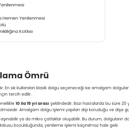
 Yenilenmesi
a Hemen Yenilenmesi
olü
klılığına Katkısı
alama Ömrü
nılır. En sık kullanılan klasik dolgu seçeneceği ise amalgam dolgul
çin tercih edilir.
nellikle
10 ila 15 yıl arası
şeklindedir. Bazı hastalarda bu süre 20
asıdır. Amalgam dolgu işlemi yapılan dişi koruduğu ve dişe güç ka
şınabilir ya da mikro çatlaklar oluşabilir. Bu durum, dolguların d
dokusu bozulduğunda, yenileme işlemi kaçınılmaz hale gelir.