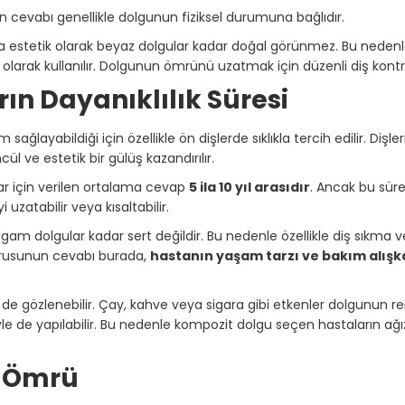
 cevabı genellikle dolgunun fiziksel durumuna bağlıdır.
a estetik olarak beyaz dolgular kadar doğal görünmez. Bu nedenle 
olarak kullanılır. Dolgunun ömrünü uzatmak için düzenli diş kontr
ın Dayanıklılık Süresi
ağlayabildiği için özellikle ön dişlerde sıklıkla tercih edilir. Diş
ül ve estetik bir gülüş kazandırılır.
ar için verilen ortalama cevap
5 ila 10 yıl arasıdır
. Ancak bu süre
uzatabilir veya kısaltabilir.
gam dolgular kadar sert değildir. Bu nedenle özellikle diş sıkma 
sorusunun cevabı burada,
hastanın yaşam tarzı ve bakım alışka
de gözlenebilir. Çay, kahve veya sigara gibi etkenler dolgunun re
e de yapılabilir. Bu nedenle kompozit dolgu seçen hastaların ağız
n Ömrü