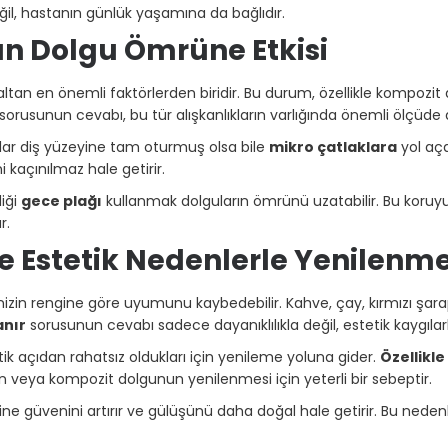
l, hastanın günlük yaşamına da bağlıdır.
ın Dolgu Ömrüne Etkisi
altan en önemli faktörlerden biridir. Bu durum, özellikle kompozi
sorusunun cevabı, bu tür alışkanlıkların varlığında önemli ölçüde d
gular diş yüzeyine tam oturmuş olsa bile
mikro çatlaklara
yol aça
kaçınılmaz hale getirir.
diği
gece plağı
kullanmak dolguların ömrünü uzatabilir. Bu koruyuc
r.
 Estetik Nedenlerle Yenilenme
zin rengine göre uyumunu kaybedebilir. Kahve, çay, kırmızı şara
anır
sorusunun cevabı sadece dayanıklılıkla değil, estetik kaygılarl
tik açıdan rahatsız oldukları için yenileme yoluna gider.
Özellikle
n veya kompozit dolgunun yenilenmesi için yeterli bir sebeptir.
dine güvenini artırır ve gülüşünü daha doğal hale getirir. Bu ned