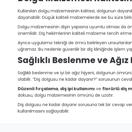
Kullanılan dolgu malzemesinin kalitesi, dolgunun dayanıkl
dayanabilir. Düşük kaliteli malzemelerde ise bu süre birka
Dolgu malzemesinin dişin yapısına uyumlu olması da önem
önemlidir. Diş hekimlerinin kaliteli malzeme tercih et
Ayrıca uygulama tekniği de ömrü belirleyen unsurlardan 
uğramaz. Bu nedenle güvenilir bir diş kliniğinde işlem y
Sağlıklı Beslenme ve Ağız 
Sağlıklı beslenme ve iyi bir ağız hijyeni, dolgunun ömrün
olabilir. “Diş dolgusu ne kadar dayanır?” sorusunun cevab
Düzenli fırçalama
,
diş ipi kullanımı
ve
florürlü diş
dokusu, dolgu malzemesinin ömrünü de uzatır.
Diş dolgusu ne kadar dayanır sorusuna tek bir cevap verm
kullanılmasını sağlayabilir.