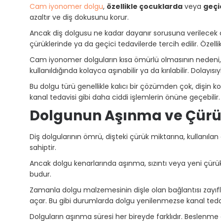
Cam iyonomer dolgu
,
özellikle çocuklarda
veya
geçi
azaltır ve diş dokusunu korur.
Ancak diş dolgusu ne kadar dayanır sorusuna verilecek c
çürüklerinde ya da geçici tedavilerde tercih edilir. Özell
Cam iyonomer dolguların kısa ömürlü olmasının nedeni, 
kullanıldığında kolayca aşınabilir ya da kırılabilir. Dol
Bu dolgu türü genellikle kalıcı bir çözümden çok, dişin 
kanal tedavisi gibi daha ciddi işlemlerin önüne geçebilir
Dolgunun Aşınma ve Çürü
Diş dolgularının ömrü, dişteki çürük miktarına, kullanılan
sahiptir.
Ancak dolgu kenarlarında aşınma, sızıntı veya yeni çürü
budur.
Zamanla dolgu malzemesinin dişle olan bağlantısı zayıf
açar. Bu gibi durumlarda dolgu yenilenmezse kanal tedavis
Dolguların aşınma süresi her bireyde farklıdır. Beslenme alı