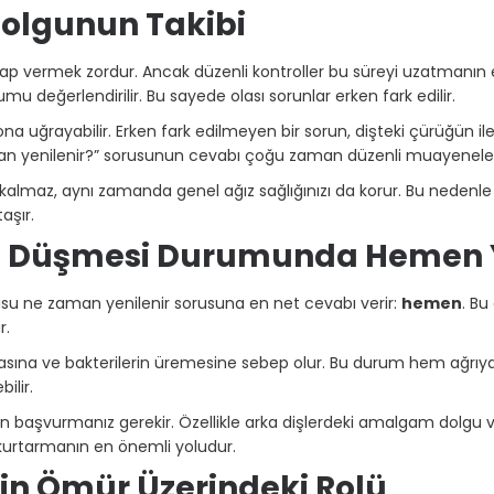
 Dolgunun Takibi
p vermek zordur. Ancak düzenli kontroller bu süreyi uzatmanın en i
 değerlendirilir. Bu sayede olası sorunlar erken fark edilir.
a uğrayabilir. Erken fark edilmeyen bir sorun, dişteki çürüğün il
man yenilenir?” sorusunun cevabı çoğu zaman düzenli muayeneler
maz, aynı zamanda genel ağız sağlığınızı da korur. Bu nedenle do
aşır.
a Düşmesi Durumunda Hemen 
 ne zaman yenilenir sorusuna en net cevabı verir:
hemen
. Bu
r.
asına ve bakterilerin üremesine sebep olur. Bu durum hem ağrıy
ilir.
n başvurmanız gerekir. Özellikle arka dişlerdeki amalgam dolgu 
kurtarmanın en önemli yoludur.
in Ömür Üzerindeki Rolü