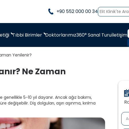
+90 552 000 00 34
etiği
Tıbbi Birimler
Doktorlarımız
360° Sanal Turu
İletişim
Zaman Yenilenir?
yanır? Ne Zaman
 genellikle 5-10 yıl dayanır. Ancak ağız bakımı,
Ra
 değişebilir. Diş dolguları, aşırı aşınma, kırılma