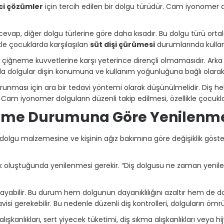
ci çözümler
için tercih edilen bir dolgu türüdür. Cam iyonomer 
evap, diğer dolgu türlerine göre daha kısadır. Bu dolgu türü or
ikle çocuklarda karşılaşılan
süt dişi çürümesi
durumlarında kullanı
çiğneme kuvvetlerine karşı yeterince dirençli olmamasıdır. Arka
ayısıyla dolgular dişin konumuna ve kullanım yoğunluğuna bağlı olar
korunması için ara bir tedavi yöntemi olarak düşünülmelidir. Diş
. Cam iyonomer dolguların düzenli takip edilmesi, özellikle çocukl
me Durumuna Göre Yenilenme
 dolgu malzemesine ve kişinin ağız bakımına göre değişiklik gösterir
k oluştuğunda yenilenmesi gerekir. “Diş dolgusu ne zaman yenile
layabilir. Bu durum hem dolgunun dayanıklılığını azaltır hem de 
i gerekebilir. Bu nedenle düzenli diş kontrolleri, dolguların ömrün
şkanlıkları, sert yiyecek tüketimi, diş sıkma alışkanlıkları veya hij