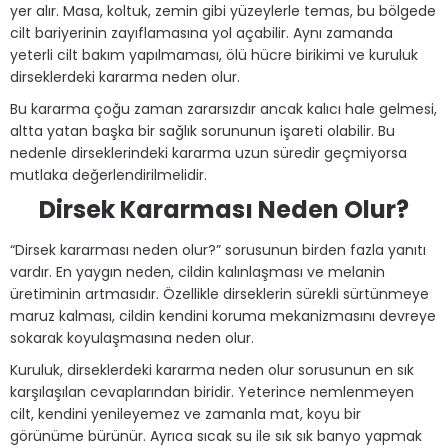
yer alır. Masa, koltuk, zemin gibi yüzeylerle temas, bu bölgede
cilt bariyerinin zayıflamasına yol açabilir. Aynı zamanda
yeterli cilt bakım yapılmaması, ölü hücre birikimi ve kuruluk
dirseklerdeki kararma neden olur.
Bu kararma çoğu zaman zararsızdır ancak kalıcı hale gelmesi,
altta yatan başka bir sağlık sorununun işareti olabilir. Bu
nedenle dirseklerindeki kararma uzun süredir geçmiyorsa
mutlaka değerlendirilmelidir.
Dirsek Kararması Neden Olur?
“Dirsek kararması neden olur?” sorusunun birden fazla yanıtı
vardır. En yaygın neden, cildin kalınlaşması ve melanin
üretiminin artmasıdır. Özellikle dirseklerin sürekli sürtünmeye
maruz kalması, cildin kendini koruma mekanizmasını devreye
sokarak koyulaşmasına neden olur.
Kuruluk, dirseklerdeki kararma neden olur sorusunun en sık
karşılaşılan cevaplarından biridir. Yeterince nemlenmeyen
cilt, kendini yenileyemez ve zamanla mat, koyu bir
görünüme bürünür. Ayrıca sıcak su ile sık sık banyo yapmak